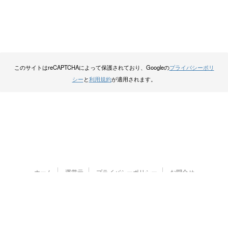
このサイトはreCAPTCHAによって保護されており、Googleの
プライバシーポリ
シー
と
利用規約
が適用されます。
ホーム
運営元
プライバシーポリシー
お問合せ
iTWiz -アイティウィズ-
© 2013 sbcc